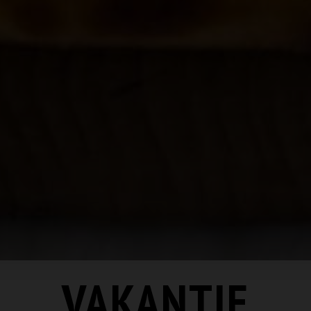
Team Kapadokya Vaassen
VAKANTIE