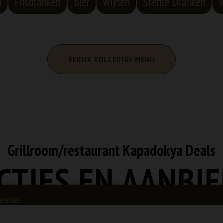
n
Frisdranken
Bier
Wijnen
Sterke Dranken
BEKIJK VOLLEDIGE MENU
Grillroom/restaurant Kapadokya Deals
CTIES EN AANBI
ieronder