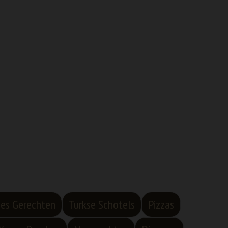
ees Gerechten
Turkse Schotels
Pizzas