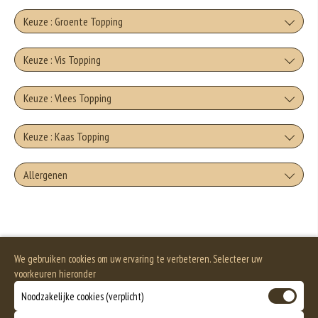
Keuze : Groente Topping
Artisjokken
Keuze : Vis Topping
+€2.00
Tonijn
Keuze : Vlees Topping
Champignons
+€2.25
Doner
+€1.50
Keuze : Kaas Topping
Garnalen
Paprika
+€3.00
Kaas
+€2.25
Allergenen
Kip
+€1.50
Mosselen
Uien
+€1.75
+€3.00
Geen aangegeven allergenen.
Mozzerella
+€2.25
Shoarma
+€1.50
Anjovis
Kappertjes
+€1.75
We gebruiken cookies om uw ervaring te verbeteren. Selecteer uw
+€3.00
Gorgonzola
+€2.25
voorkeuren hieronder
Salami
+€1.50
Jalapeno
Noodzakelijke cookies (verplicht)
+€1.75
+€2.25
Fetta Kaas