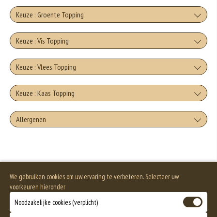
Keuze : Groente Topping
Artisjokken
Keuze : Vis Topping
+€2.00
Tonijn
Keuze : Vlees Topping
Champignons
+€2.25
Doner
+€1.50
Keuze : Kaas Topping
Garnalen
Paprika
+€3.00
Kaas
+€2.25
Allergenen
Kip
+€1.50
Mosselen
Uien
+€1.75
+€3.00
Geen aangegeven allergenen.
Mozzerella
+€2.25
Shoarma
+€1.50
Anjovis
Kappertjes
+€1.75
We gebruiken cookies om uw ervaring te verbeteren. Selecteer uw
+€3.00
Gorgonzola
+€2.25
voorkeuren hieronder
Salami
+€1.50
Jalapeno
Noodzakelijke cookies (verplicht)
+€1.75
+€2.25
Fetta Kaas