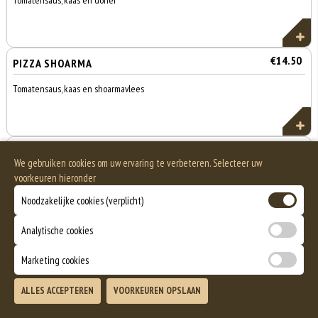
Tomatensaus, kaas en doner
€14.50
PIZZA SHOARMA
Tomatensaus, kaas en shoarmavlees
€15.00
CALZONE KIP
We gebruiken cookies om uw ervaring te verbeteren. Selecteer uw
Gevulde pizza met tomatensaus, kipfilet, champignons, paprika en
voorkeuren hieronder
uien
Noodzakelijke cookies (verplicht)
Analytische cookies
€17.75
PIZZA MIX
Marketing cookies
Tomatensaus, kaas, paprika, ui, champignons, kipfilet, doner, en
spaanse peper
Totaal
ALLES ACCEPTEREN
VOORKEUREN OPSLAAN
Bezorgen
Afhalen
0
€0,00